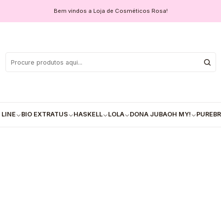
30ml
Bem vindos a Loja de Cosméticos Rosa!
✅Champô 3
COM
Quantidade
 LINE
BIO EXTRATUS
HASKELL
LOLA
DONA JUBA
OH MY!
PUREBR