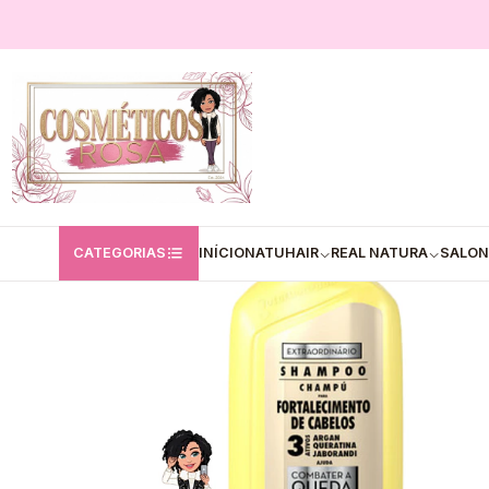
Início
Gota Dourada
✅Champô 3 Ativos Argan Queratina Jaborandi 4
CATEGORIAS
INÍCIO
NATUHAIR
REAL NATURA
SALON