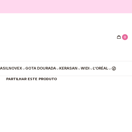
|
 Ativos Argan Queratina
Jaborandi 430ml
0
PRAR AGORA
ADICIONAR AO CARRINHO
Mostrar stock das localizações
ASIL
NOVEX
GOTA DOURADA
KERASAN
WIDI
L'ORÉAL
PARTILHAR ESTE PRODUTO