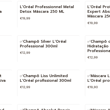
Quantidade
Quantidade
L'Oréal Professionnel Metal
L'Oréal Pro
a
Detox Máscara 250 ML
Expert Abs
Máscara 25
€19,99
€19,99
Quantidade
Quantidade
✅Champô Silver L'Oréal
✅Champô c
Professional 300ml
Hidratação 
Profession
€12,99
€12,99
Quantidade
Quantidade
t
✅Champô Liss Unlimited
✅Máscara L
iva
L'Oréal profissional 300ml
L'Oréal pro
€12,99
€19,90
Quantidade
Quantidade