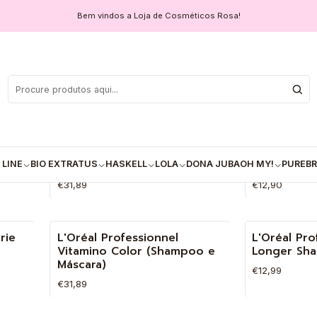
Bem vindos a Loja de Cosméticos Rosa!
r
L'Oréal Professionnel Solar
L'Oréal Pro
Esgotado
Esgotado
)
Sublime – Shampoo e
Tecni.Art 
Máscara 250 ml
Waves Fatal
 LINE
BIO EXTRATUS
HASKELL
LOLA
DONA JUBA
OH MY!
PUREBR
€31,89
€12,90
VER DETALHES
VE
rie
L'Oréal Professionnel
L'Oréal Pro
Vitamino Color (Shampoo e
Longer Sh
Máscara)
€12,99
€31,89