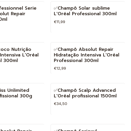
Quantidade
fessionnel Serie
✅Champô Solar sublime
olut Repair
L'Oréal Professional 300ml
0ml
€11,99
Quantidade
oco Nutrição
✅Champô Absolut Repair
Intensiva L'Oréal
Hidratação Intensiva L'Oréal
al 300ml
Professional 300ml
€12,99
Quantidade
iss Unlimited
✅Champô Scalp Advanced
fissional 300g
L'Oréal profissional 1500ml
€34,50
Quantidade