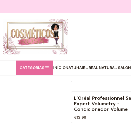
Início
L'Oréal
L'Oréal
Shampoo Absolut Repai
(300ml | 500ml | 1500ml
-17%
CATEGORIAS
INÍCIO
NATUHAIR
REAL NATURA
SALON
€19,90
€23,90
Quantidade
L'Oréal Professionnel Se
Expert Volumetry -
Condicionador Volume
€13,99