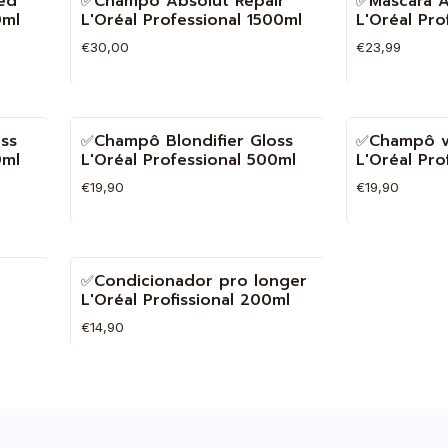
ed
✅Champô Absolut Repair
✅Máscara A
0ml
L'Oréal Professional 1500ml
L'Oréal Pro
€30,00
€23,99
Quantidade
Quantidade
ss
✅Champô Blondifier Gloss
✅Champô vi
0ml
L'Oréal Professional 500ml
L'Oréal Pro
€19,90
€19,90
Quantidade
Quantidade
✅Condicionador pro longer
L'Oréal Profissional 200ml
€14,90
Quantidade