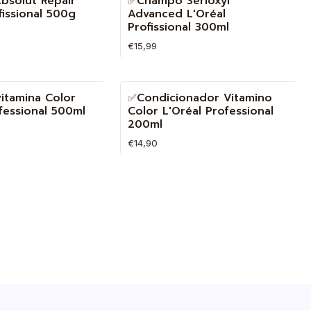
bsolut Repair
✅Champô Serioxyl
fissional 500g
Advanced L'Oréal
Profissional 300ml
€15,99
Quantidade
tamina Color
✅Condicionador Vitamino
fessional 500ml
Color L'Oréal Professional
200ml
€14,90
Quantidade