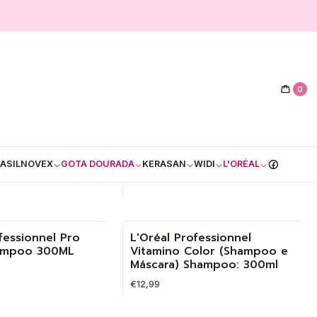
0
fessionnel
L'Oréal Professionnel Metal
Hollywood Waves -
Detox Shampoo 500 ML
-17%
es
ASIL
NOVEX
GOTA DOURADA
KERASAN
WIDI
L'ORÉAL
€29,85
€35,90
R DETALHES
Quantidade
fessionnel Pro
L'Oréal Professionnel
ampoo 300ML
Vitamino Color (Shampoo e
Máscara) Shampoo: 300ml
€12,99