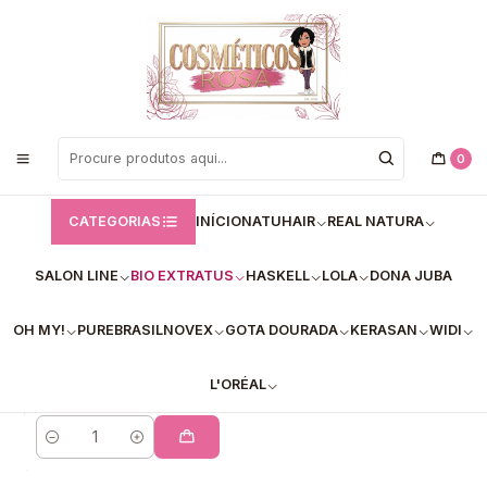
Bem vindos a Loja de Cosméticos Rosa!
Início
Bio Extratus
Bio Extratus / kits
Bio Extratus / kits
0
FILTROS
CATEGORIAS
INÍCIO
NATUHAIR
REAL NATURA
SALON LINE
BIO EXTRATUS
HASKELL
LOLA
DONA JUBA
Kit Bio Extratus
Tutano - Força e
OH MY!
PUREBRASIL
NOVEX
GOTA DOURADA
KERASAN
WIDI
Maciez para Cabelos
Secos e Ressecados
L'ORÉAL
€32,97
Quantidade