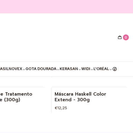
0
apilar Encorpa
✅Máscara Capilar Haskell
kell - 250g
Tutano Vegetal (300g)
ASIL
NOVEX
GOTA DOURADA
KERASAN
WIDI
L'ORÉAL
€11,50
Quantidade
e Tratamento
Máscara Haskell Color
te (300g)
Extend - 300g
€12,25
Quantidade