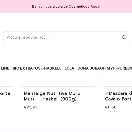
Bem vindos a Loja de Cosméticos Rosa!
o de
Máscara Capilar Haskell
✅Máscara C
Quina Rosa – 900g
Cabelo Has
 LINE
BIO EXTRATUS
HASKELL
LOLA
DONA JUBA
OH MY!
PUREBR
€22,90
€11,50
Quantidade
Quantidade
Forte
Manteiga Nutritiva Muru
✅Máscara d
Muru – Haskell (900g)
Cavalo For
€22,90
€11,50
Quantidade
Quantidade