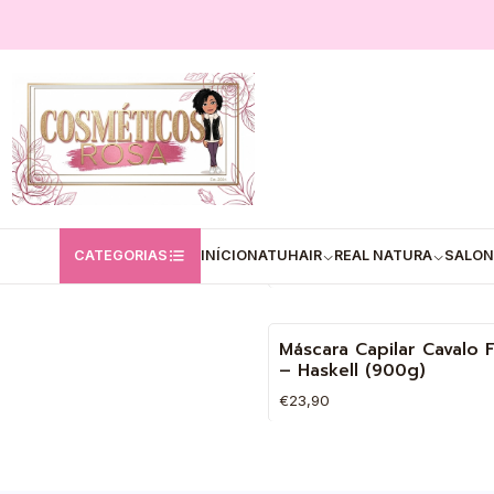
Início
Haskell
Máscaras - Haskell
Máscaras - Haskell
✅Máscara Capilar Infusã
Óleos (300g)
CATEGORIAS
INÍCIO
NATUHAIR
REAL NATURA
SALON
€11,50
Quantidade
Máscara Capilar Cavalo 
– Haskell (900g)
€23,90
Quantidade