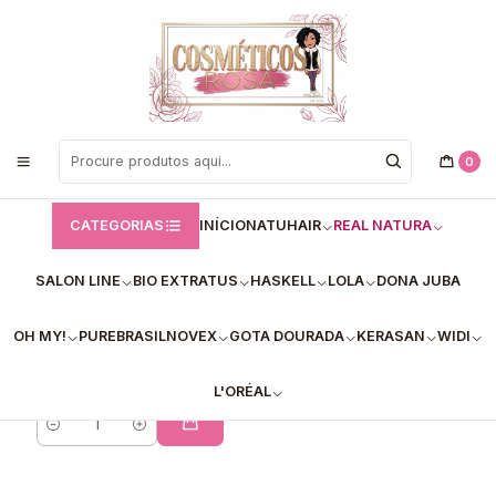
Bem vindos a Loja de Cosméticos Rosa!
Início
Real Natura
Ampolas
Ampolas
0
FILTROS
CATEGORIAS
INÍCIO
NATUHAIR
REAL NATURA
SALON LINE
BIO EXTRATUS
HASKELL
LOLA
DONA JUBA
💚Real Natura
Ampolas Pro-Heda
OH MY!
PUREBRASIL
NOVEX
GOTA DOURADA
KERASAN
WIDI
Forte (6x15ml)
€9,90
L'ORÉAL
Quantidade