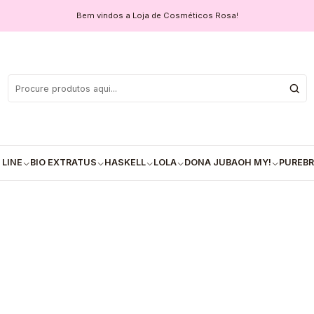
Bem vindos a Loja de Cosméticos Rosa!
✅Champô Recon
COM
Quantidade
 LINE
BIO EXTRATUS
HASKELL
LOLA
DONA JUBA
OH MY!
PUREBR