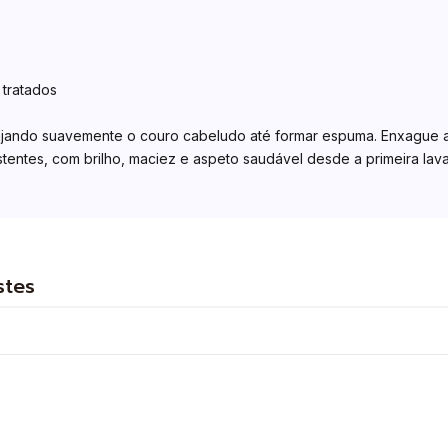
 tratados
ando suavemente o couro cabeludo até formar espuma. Enxague ab
istentes, com brilho, maciez e aspeto saudável desde a primeira lav
stes