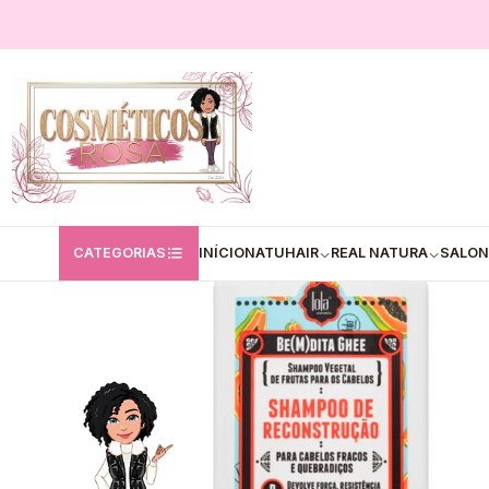
Início
Lola
✅Champô Reconstrução Profunda Lola 250ml
CATEGORIAS
INÍCIO
NATUHAIR
REAL NATURA
SALON