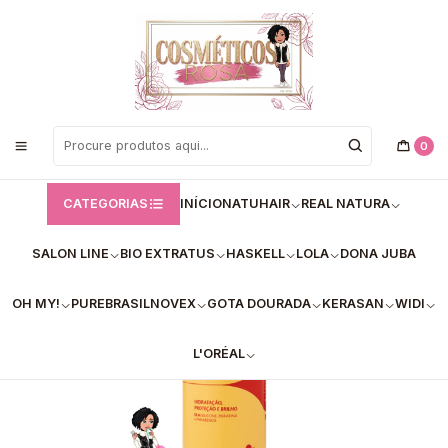
Bem vindos a Loja de Cosméticos Rosa!
Início
Yamasterol
✅Creme para Pentear Aloé Vera & D-Pantenol 300ml
0
CATEGORIAS
INÍCIO
NATUHAIR
REAL NATURA
SALON LINE
BIO EXTRATUS
HASKELL
LOLA
DONA JUBA
OH MY!
PUREBRASIL
NOVEX
GOTA DOURADA
KERASAN
WIDI
L'ORÉAL