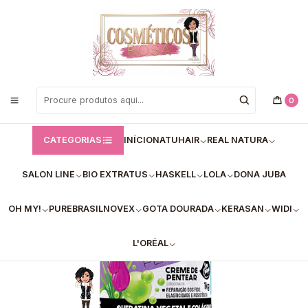
Bem vindos a Loja de Cosméticos Rosa!
Início
Gota Dourada
✅Creme Pentear Gota Dourada Queratina Vegetal & Colágeno – 1kg
0
CATEGORIAS
INÍCIO
NATUHAIR
REAL NATURA
SALON LINE
BIO EXTRATUS
HASKELL
LOLA
DONA JUBA
OH MY!
PUREBRASIL
NOVEX
GOTA DOURADA
KERASAN
WIDI
L'ORÉAL