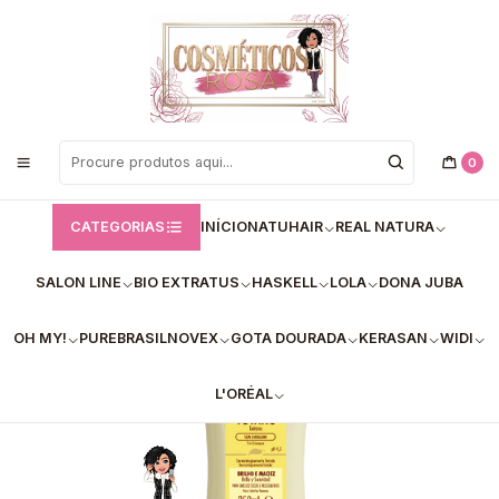
Bem vindos a Loja de Cosméticos Rosa!
Início
Bio Extratus
✅Creme pentear tutano silicone Bio Extratus 250ml
0
CATEGORIAS
INÍCIO
NATUHAIR
REAL NATURA
SALON LINE
BIO EXTRATUS
HASKELL
LOLA
DONA JUBA
OH MY!
PUREBRASIL
NOVEX
GOTA DOURADA
KERASAN
WIDI
L'ORÉAL