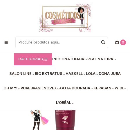
Bem vindos a Loja de Cosméticos Rosa!
Início
Haskell
✅Leave-in Quina Rosa Protetor térmico Haskell 150g
0
CATEGORIAS
INÍCIO
NATUHAIR
REAL NATURA
SALON LINE
BIO EXTRATUS
HASKELL
LOLA
DONA JUBA
OH MY!
PUREBRASIL
NOVEX
GOTA DOURADA
KERASAN
WIDI
L'ORÉAL