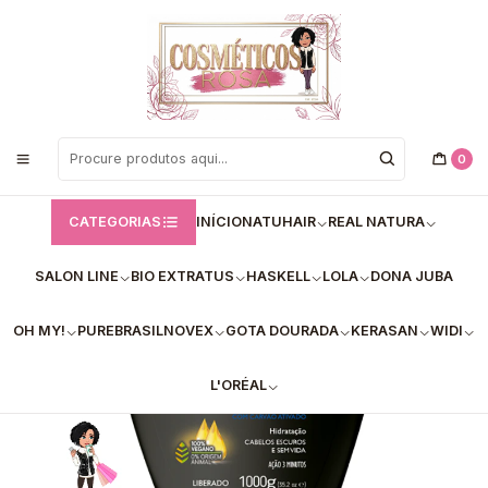
Bem vindos a Loja de Cosméticos Rosa!
Início
Skala - Máscaras
✅Máscara Hidratação Nutrição Lama Negra Skala 1kg
0
CATEGORIAS
INÍCIO
NATUHAIR
REAL NATURA
SALON LINE
BIO EXTRATUS
HASKELL
LOLA
DONA JUBA
OH MY!
PUREBRASIL
NOVEX
GOTA DOURADA
KERASAN
WIDI
L'ORÉAL