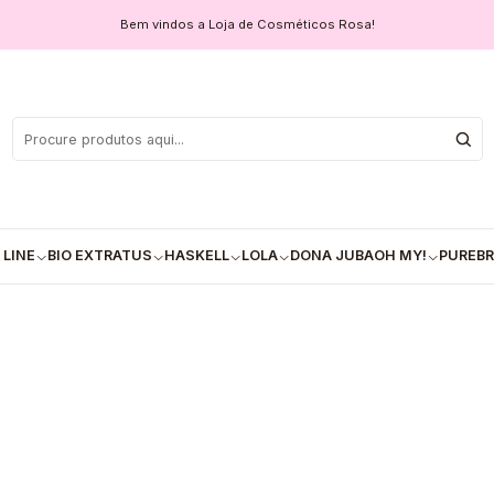
Bem vindos a Loja de Cosméticos Rosa!
✅Spray Cres
COM
Quantidade
 LINE
BIO EXTRATUS
HASKELL
LOLA
DONA JUBA
OH MY!
PUREBR