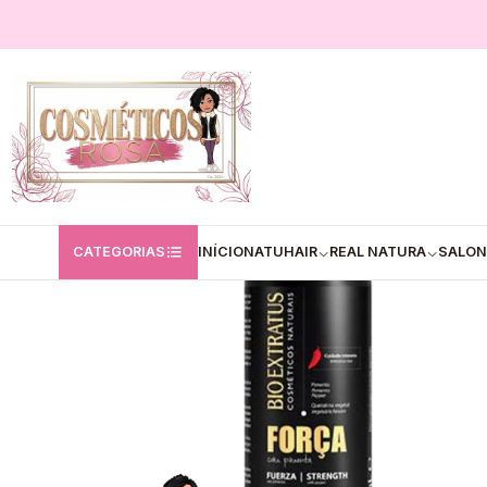
Início
Bio Extratus
✅Spray Crescimento Bio Extratus 100ml
CATEGORIAS
INÍCIO
NATUHAIR
REAL NATURA
SALON