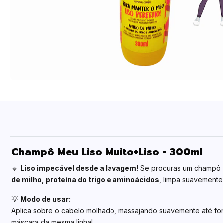
Champô Meu Liso Muito+Liso - 300ml
🔹
Liso impecável desde a lavagem!
Se procuras um champô 
de milho, proteína do trigo e aminoácidos
, limpa suavemente 
💡
Modo de usar:
Aplica sobre o cabelo molhado, massajando suavemente até form
máscara da mesma linha!