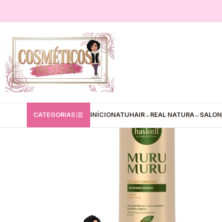
Início
Haskell
Haskell / Condicionadores
Condicionador Haskell Mur
CATEGORIAS
INÍCIO
NATUHAIR
REAL NATURA
SALON