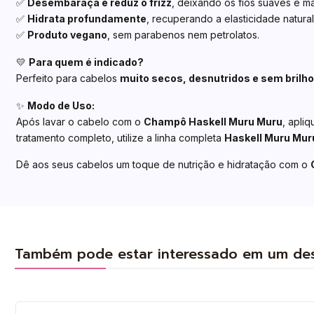
✅
Desembaraça e reduz o frizz
, deixando os fios suaves e ma
✅
Hidrata profundamente
, recuperando a elasticidade natura
✅
Produto vegano
, sem parabenos nem petrolatos.
💛
Para quem é indicado?
Perfeito para cabelos
muito secos, desnutridos e sem brilho
✨
Modo de Uso:
Após lavar o cabelo com o
Champô Haskell Muru Muru
, apli
tratamento completo, utilize a linha completa
Haskell Muru Mur
Dê aos seus cabelos um toque de nutrição e hidratação com o
Também pode estar interessado em um de