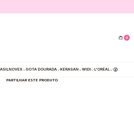
|
 Haskell Muru Muru – Nutrição
sa para Cabelos Secos
0
PRAR AGORA
ADICIONAR AO CARRINHO
Mostrar stock das localizações
ASIL
NOVEX
GOTA DOURADA
KERASAN
WIDI
L'ORÉAL
PARTILHAR ESTE PRODUTO