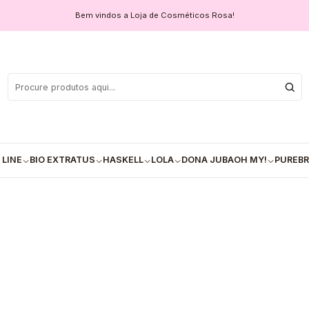
u Muru – Nutrição Intensa para Cabelos Secos
Bem vindos a Loja de Cosméticos Rosa!
Condicionador
Inten
COM
Quantidade
 LINE
BIO EXTRATUS
HASKELL
LOLA
DONA JUBA
OH MY!
PUREBR