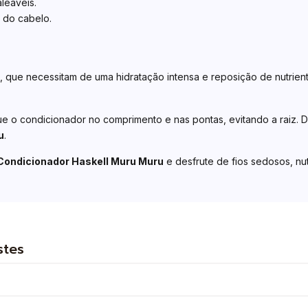
leáveis.
l do cabelo.
, que necessitam de uma hidratação intensa e reposição de nutrient
que o condicionador no comprimento e nas pontas, evitando a raiz. 
u
.
Condicionador Haskell Muru Muru
e desfrute de fios sedosos, nutr
stes