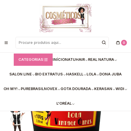
Bem vindos a Loja de Cosméticos Rosa!
Início
Lola
✅Creme Alisante Vintage Girls 100g - Lola
0
CATEGORIAS
INÍCIO
NATUHAIR
REAL NATURA
SALON LINE
BIO EXTRATUS
HASKELL
LOLA
DONA JUBA
OH MY!
PUREBRASIL
NOVEX
GOTA DOURADA
KERASAN
WIDI
L'ORÉAL