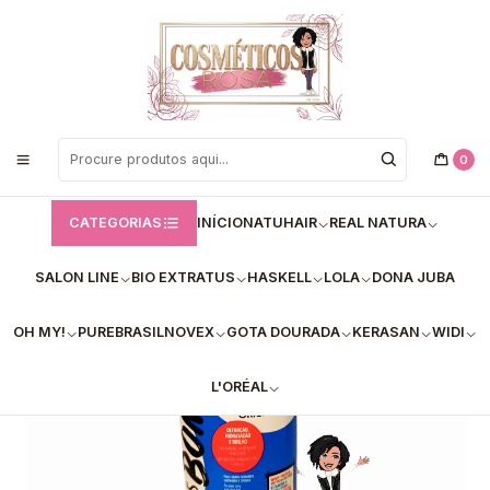
Bem vindos a Loja de Cosméticos Rosa!
Início
Salon Line
Creme para Pentear S.O.S Bomba (300ml) – Definição, nutrição e
proteção diária contra quebras.
0
CATEGORIAS
INÍCIO
NATUHAIR
REAL NATURA
SALON LINE
BIO EXTRATUS
HASKELL
LOLA
DONA JUBA
OH MY!
PUREBRASIL
NOVEX
GOTA DOURADA
KERASAN
WIDI
L'ORÉAL