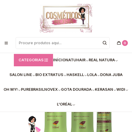
Bem vindos a Loja de Cosméticos Rosa!
Início
Haskell
Kit Haskell Bananeira Pós-Química – Recuperação e Reconstrução
0
CATEGORIAS
INÍCIO
NATUHAIR
REAL NATURA
SALON LINE
BIO EXTRATUS
HASKELL
LOLA
DONA JUBA
OH MY!
PUREBRASIL
NOVEX
GOTA DOURADA
KERASAN
WIDI
L'ORÉAL