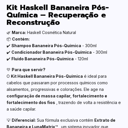
Kit Haskell Bananeira Pós-
Química – Recuperação e
Reconstrução
🌿
Marca:
Haskell Cosmética Natural
📦
Contém:
✔️
Shampoo Bananeira Pós-Química
- 300ml
✔️
Condicionador Bananeira Pós-Química
- 300ml
✔️
Fluido Bananeira Pós-Química
- 120ml
💛
Para que servir?
O
Kit Haskell Bananeira Pós-Química
é ideal para
cabelos que passaram por processos químicos como
alisamentos, progressivas e colorações. Ele age na
configuração de massa capilar, fortalecimento e
fortalecimento dos fios
, trazendo de volta a resistência e
a saúde capilar.
💡
Diferencial:
Sua fórmula exclusiva contém
Extrato de
Bananeira e LunaMatrix™
, um sistema inovador que