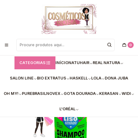
Bem vindos a Loja de Cosméticos Rosa!
Início
Lola
Lola Shampoo
✅Lola champô Xapadinha liso 250ml
0
CATEGORIAS
INÍCIO
NATUHAIR
REAL NATURA
SALON LINE
BIO EXTRATUS
HASKELL
LOLA
DONA JUBA
OH MY!
PUREBRASIL
NOVEX
GOTA DOURADA
KERASAN
WIDI
L'ORÉAL