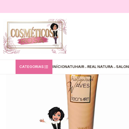
Início
L'Oréal
L'Oréal Professionnel Tecni.Art Hollywood Waves - Wa
CATEGORIAS
INÍCIO
NATUHAIR
REAL NATURA
SALON