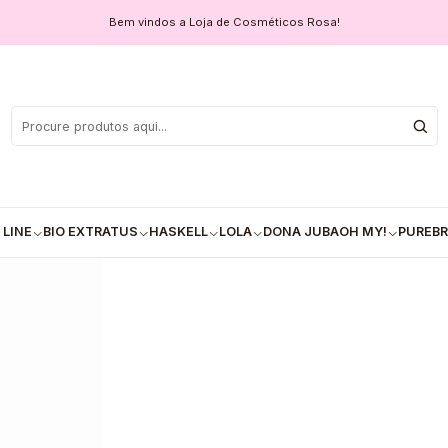
ves Fatales
Bem vindos a Loja de Cosméticos Rosa!
L'Oréal Prof
Wav
 LINE
BIO EXTRATUS
HASKELL
LOLA
DONA JUBA
OH MY!
PUREBR