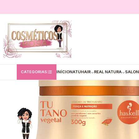
Início
Haskell
Máscaras - Haskell
✅Máscara Capilar Haskell Tutano 
CATEGORIAS
INÍCIO
NATUHAIR
REAL NATURA
SALON