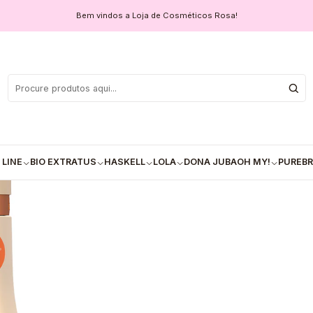
Vegetal (300g)
Bem vindos a Loja de Cosméticos Rosa!
✅Máscara Cap
COM
Quantidade
 LINE
BIO EXTRATUS
HASKELL
LOLA
DONA JUBA
OH MY!
PUREBR