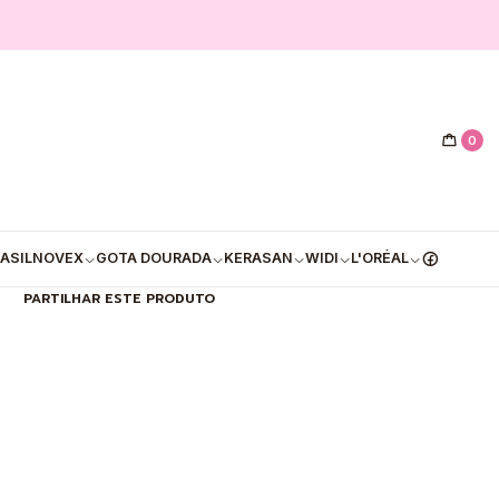
|
ilar Haskell Tutano Vegetal
(300g)
0
PRAR AGORA
ADICIONAR AO CARRINHO
Mostrar stock das localizações
ASIL
NOVEX
GOTA DOURADA
KERASAN
WIDI
L'ORÉAL
PARTILHAR ESTE PRODUTO