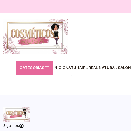
Início
Natura Bronze
Natura Bronze
✅Spray Protetor solar P
Piscina Natur Bronze 2
CATEGORIAS
INÍCIO
NATUHAIR
REAL NATURA
SALON
€9,90
Quantidade
Siga-nos