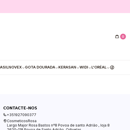
0
ASIL
NOVEX
GOTA DOURADA
KERASAN
WIDI
L'ORÉAL
CONTACTE-NOS
+351927090377
CosmeticosRosa
Largo Major Rosa Bastos nº8 Povoa de santo Adrião , loja 8
2620-118 Povoa de Santo Adrião, Odivelas