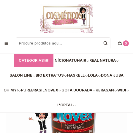
Bem vindos a Loja de Cosméticos Rosa!
Início
Novex
Creme de Pentear - Novex
Novex Meus Cachos de Cinema - Creme de Pentear 1 kg
0
CATEGORIAS
INÍCIO
NATUHAIR
REAL NATURA
SALON LINE
BIO EXTRATUS
HASKELL
LOLA
DONA JUBA
OH MY!
PUREBRASIL
NOVEX
GOTA DOURADA
KERASAN
WIDI
L'ORÉAL