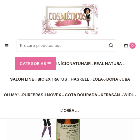
Bem vindos a Loja de Cosméticos Rosa!
Início
Salon Line
Salon Line _ Ativador de Cachos
Óleo de Coco Ativador de Cachos (300ml) - Nutrição e Brilho
0
CATEGORIAS
INÍCIO
NATUHAIR
REAL NATURA
SALON LINE
BIO EXTRATUS
HASKELL
LOLA
DONA JUBA
OH MY!
PUREBRASIL
NOVEX
GOTA DOURADA
KERASAN
WIDI
L'ORÉAL