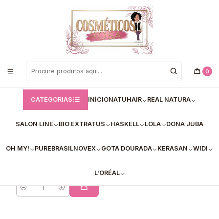
Bem vindos a Loja de Cosméticos Rosa!
Início
Prohair
Prohair
0
FILTROS
CATEGORIAS
INÍCIO
NATUHAIR
REAL NATURA
SALON LINE
BIO EXTRATUS
HASKELL
LOLA
DONA JUBA
Creme pentear
Multiação 10em1 de
OH MY!
PUREBRASIL
NOVEX
GOTA DOURADA
KERASAN
WIDI
1kg
€14,99
L'ORÉAL
Quantidade