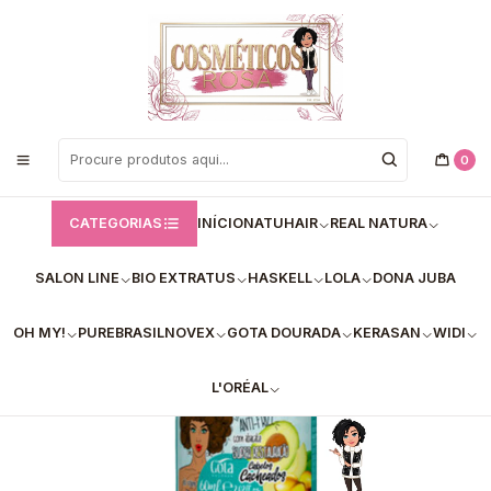
Bem vindos a Loja de Cosméticos Rosa!
Início
Gota Dourada
✅Gota dourada Óleo Abacate - Hidratante, nutritivo. 60ml
0
CATEGORIAS
INÍCIO
NATUHAIR
REAL NATURA
SALON LINE
BIO EXTRATUS
HASKELL
LOLA
DONA JUBA
OH MY!
PUREBRASIL
NOVEX
GOTA DOURADA
KERASAN
WIDI
L'ORÉAL