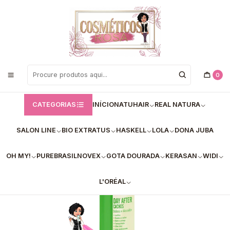
Bem vindos a Loja de Cosméticos Rosa!
Início
Bio Extratus
✅Spray Day After Babosa Macadâmia Bio Extratus 300ml
0
CATEGORIAS
INÍCIO
NATUHAIR
REAL NATURA
SALON LINE
BIO EXTRATUS
HASKELL
LOLA
DONA JUBA
OH MY!
PUREBRASIL
NOVEX
GOTA DOURADA
KERASAN
WIDI
L'ORÉAL