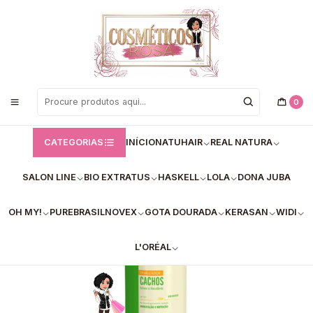
Bem vindos a Loja de Cosméticos Rosa!
Início
Bio Extratus
Finalizador Cachos Babosa Macadâmia Bio Extratus 500ml
0
CATEGORIAS
INÍCIO
NATUHAIR
REAL NATURA
SALON LINE
BIO EXTRATUS
HASKELL
LOLA
DONA JUBA
OH MY!
PUREBRASIL
NOVEX
GOTA DOURADA
KERASAN
WIDI
L'ORÉAL