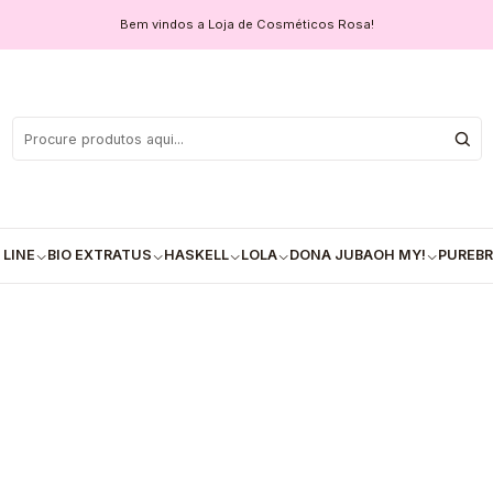
ágeno Vegetal de Acácia e Açúcar de Cana - 500ml
Bem vindos a Loja de Cosméticos Rosa!
💚 Real Nat
Vegetal de Ac
COM
Quantidade
 LINE
BIO EXTRATUS
HASKELL
LOLA
DONA JUBA
OH MY!
PUREBR