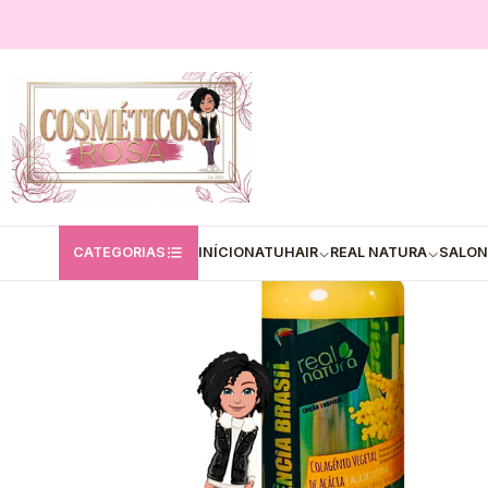
Início
Real Natura
Condicionador
💚 Real Natura:Condicionador Col
CATEGORIAS
INÍCIO
NATUHAIR
REAL NATURA
SALON