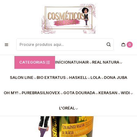
Bem vindos a Loja de Cosméticos Rosa!
Início
Real Natura
Máscaras
💚Máscara Capilar Colágeno Vegetal de Acácia e Açúcar de Cana -
1kg Descrição:
0
CATEGORIAS
INÍCIO
NATUHAIR
REAL NATURA
SALON LINE
BIO EXTRATUS
HASKELL
LOLA
DONA JUBA
OH MY!
PUREBRASIL
NOVEX
GOTA DOURADA
KERASAN
WIDI
L'ORÉAL