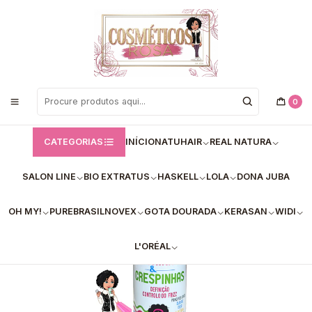
Bem vindos a Loja de Cosméticos Rosa!
Início
Dona Juba
Ativador de cachos - Dona juba
Ativador de Cachos Cachinhos & Crespínhas (400ml)
0
CATEGORIAS
INÍCIO
NATUHAIR
REAL NATURA
SALON LINE
BIO EXTRATUS
HASKELL
LOLA
DONA JUBA
OH MY!
PUREBRASIL
NOVEX
GOTA DOURADA
KERASAN
WIDI
L'ORÉAL