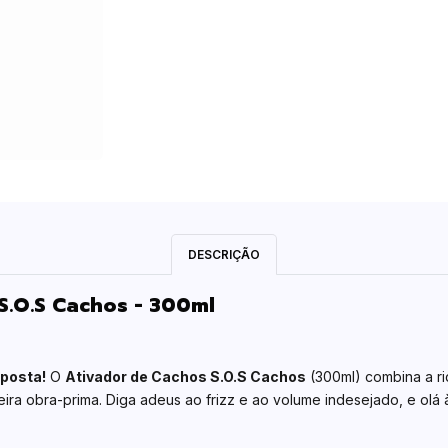
DESCRIÇÃO
S.O.S Cachos - 300ml
posta!
O
Ativador de Cachos S.O.S Cachos
(300ml) combina a r
a obra-prima. Diga adeus ao frizz e ao volume indesejado, e olá à