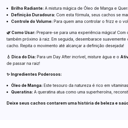
Brilho Radiante:
A mistura mágica de Óleo de Manga e Querati
Definição Duradoura:
Com esta fórmula, seus cachos se mant
Controle do Volume:
Para quem ama controlar o frizz e o vo
🌿 Como Usar:
Prepare-se para uma experiência mágica! Com os
também próximo à raiz. Em seguida, desembarace suavemente o
cacho. Repita o movimento até alcançar a definição desejada!
💧 Dica do Dia:
Para um Day After incrível, misture água e o
Ati
de passar na raiz!
✨ Ingredientes Poderosos:
Óleo de Manga:
Este tesouro da natureza é rico em vitaminas
Queratina:
A queratina atua como uma superheroína, reconstr
Deixe seus cachos contarem uma história de beleza e saú