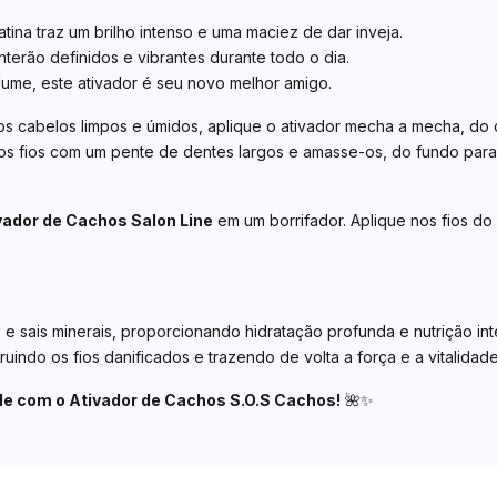
na traz um brilho intenso e uma maciez de dar inveja.
erão definidos e vibrantes durante todo o dia.
lume, este ativador é seu novo melhor amigo.
 cabelos limpos e úmidos, aplique o ativador mecha a mecha, do c
s fios com um pente de dentes largos e amasse-os, do fundo para
vador de Cachos Salon Line
em um borrifador. Aplique nos fios do
 e sais minerais, proporcionando hidratação profunda e nutrição int
uindo os fios danificados e trazendo de volta a força e a vitalida
de com o Ativador de Cachos S.O.S Cachos!
🌺✨