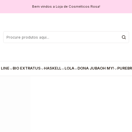
os com Óleo de Manga S.O.S Cachos - 300ml
Bem vindos a Loja de Cosméticos Rosa!
Ativador de C
COM
Quantidade
 LINE
BIO EXTRATUS
HASKELL
LOLA
DONA JUBA
OH MY!
PUREBR