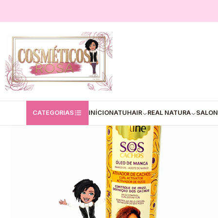
Início
Salon Line
Salon Line _ Ativador de Cachos
Ativador de Cach
CATEGORIAS
INÍCIO
NATUHAIR
REAL NATURA
SALON