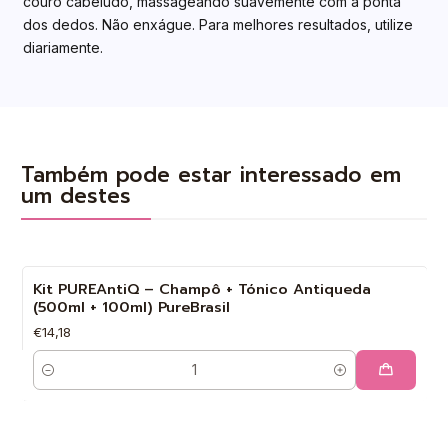
couro cabeludo, massageando suavemente com a ponta
dos dedos. Não enxágue. Para melhores resultados, utilize
diariamente.
Também pode estar interessado em
um destes
Kit PUREAntiQ – Champô + Tónico Antiqueda
(500ml + 100ml) PureBrasil
€14,18
Quantidade