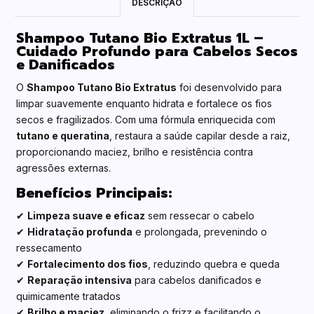
DESCRIÇÃO
Shampoo Tutano Bio Extratus 1L –
Cuidado Profundo para Cabelos Secos
e Danificados
O
Shampoo Tutano Bio Extratus
foi desenvolvido para
limpar suavemente enquanto hidrata e fortalece os fios
secos e fragilizados. Com uma fórmula enriquecida com
tutano e queratina
, restaura a saúde capilar desde a raiz,
proporcionando maciez, brilho e resistência contra
agressões externas.
Benefícios Principais:
✔
Limpeza suave e eficaz
sem ressecar o cabelo
✔
Hidratação profunda
e prolongada, prevenindo o
ressecamento
✔
Fortalecimento dos fios
, reduzindo quebra e queda
✔
Reparação intensiva
para cabelos danificados e
quimicamente tratados
✔
Brilho e maciez
, eliminando o frizz e facilitando o