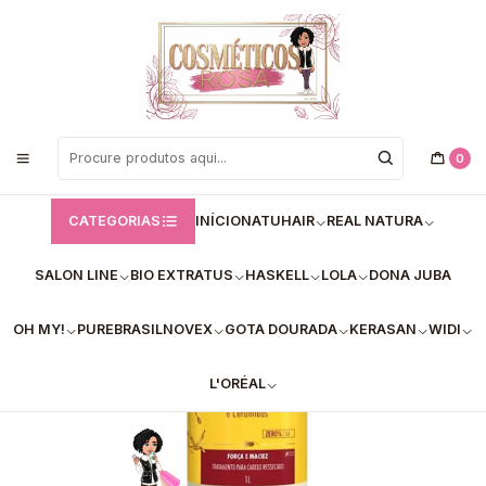
Bem vindos a Loja de Cosméticos Rosa!
Início
Bio Extratus
Shampoo - Bio Extratus
Shampoo Tutano Bio Extratus 1L – Cuidado Profundo para Cabelos
Secos e Danificados
0
CATEGORIAS
INÍCIO
NATUHAIR
REAL NATURA
SALON LINE
BIO EXTRATUS
HASKELL
LOLA
DONA JUBA
OH MY!
PUREBRASIL
NOVEX
GOTA DOURADA
KERASAN
WIDI
L'ORÉAL