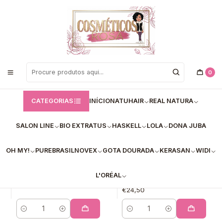
Bem vindos a Loja de Cosméticos Rosa!
Início
kits Haskell
kits Haskell
0
FILTROS
CATEGORIAS
INÍCIO
NATUHAIR
REAL NATURA
SALON LINE
BIO EXTRATUS
HASKELL
LOLA
DONA JUBA
Kit Promocional
Haskell Extend Color
Haskell Cavalo Forte
Roxo-Violet –
OH MY!
PUREBRASIL
NOVEX
GOTA DOURADA
KERASAN
WIDI
Hidra
Shampoo Matizador
& Máscara
€22,90
Matizadora
L'ORÉAL
€24,50
Quantidade
Quantidade