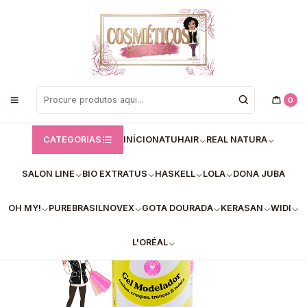
Bem vindos a Loja de Cosméticos Rosa!
Início
Lola
✅Lola Cosmetics – Spray Modelador Plot Twist (480g)
0
CATEGORIAS
INÍCIO
NATUHAIR
REAL NATURA
SALON LINE
BIO EXTRATUS
HASKELL
LOLA
DONA JUBA
OH MY!
PUREBRASIL
NOVEX
GOTA DOURADA
KERASAN
WIDI
L'ORÉAL