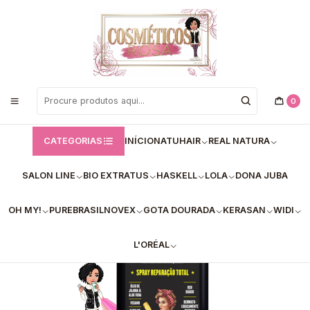
Bem vindos a Loja de Cosméticos Rosa!
Início
Lola
Lola/Sprays
✅Spray Reparação Total Morte Súbita (250ml)
0
CATEGORIAS
INÍCIO
NATUHAIR
REAL NATURA
SALON LINE
BIO EXTRATUS
HASKELL
LOLA
DONA JUBA
OH MY!
PUREBRASIL
NOVEX
GOTA DOURADA
KERASAN
WIDI
L'ORÉAL