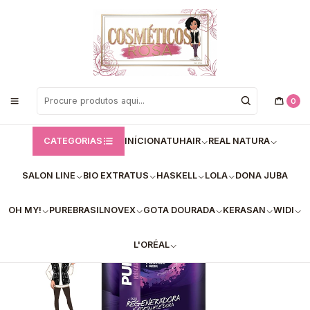
Bem vindos a Loja de Cosméticos Rosa!
Início
PureBrasil
Máscaras Pure Brasil
Máscara Pure Biotina (500g)
0
CATEGORIAS
INÍCIO
NATUHAIR
REAL NATURA
SALON LINE
BIO EXTRATUS
HASKELL
LOLA
DONA JUBA
OH MY!
PUREBRASIL
NOVEX
GOTA DOURADA
KERASAN
WIDI
L'ORÉAL