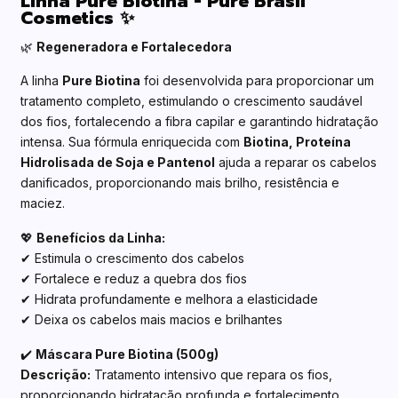
Linha Pure Biotina - Pure Brasil
Cosmetics
✨
🌿
Regeneradora e Fortalecedora
A linha
Pure Biotina
foi desenvolvida para proporcionar um
tratamento completo, estimulando o crescimento saudável
dos fios, fortalecendo a fibra capilar e garantindo hidratação
intensa. Sua fórmula enriquecida com
Biotina, Proteína
Hidrolisada de Soja e Pantenol
ajuda a reparar os cabelos
danificados, proporcionando mais brilho, resistência e
maciez.
💖
Benefícios da Linha:
✔ Estimula o crescimento dos cabelos
✔ Fortalece e reduz a quebra dos fios
✔ Hidrata profundamente e melhora a elasticidade
✔ Deixa os cabelos mais macios e brilhantes
✔️
Máscara Pure Biotina (500g)
Descrição:
Tratamento intensivo que repara os fios,
proporcionando hidratação profunda e fortalecimento.