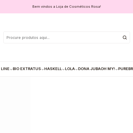
ador de Cachos SOS Cachos Rícino e Queratina (300ml)
Bem vindos a Loja de Cosméticos Rosa!
Salon Line - 
Rícin
COM
Quantidade
 LINE
BIO EXTRATUS
HASKELL
LOLA
DONA JUBA
OH MY!
PUREBR