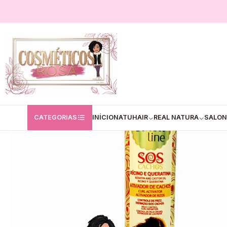
Início
Salon Line
Salon Line _ Ativador de Cachos
Salon Line - Ativ
CATEGORIAS
INÍCIO
NATUHAIR
REAL NATURA
SALON