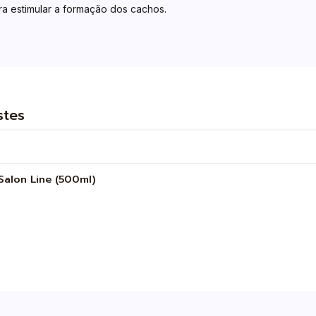
ra estimular a formação dos cachos.
stes
alon Line (500ml)