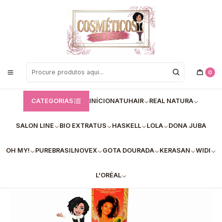
Bem vindos a Loja de Cosméticos Rosa!
Início
Salon Line
salon line condicionadores
Salon Line - Condicionador SOS Cachos Rícino e Queratina (300ml)
0
CATEGORIAS
INÍCIO
NATUHAIR
REAL NATURA
SALON LINE
BIO EXTRATUS
HASKELL
LOLA
DONA JUBA
OH MY!
PUREBRASIL
NOVEX
GOTA DOURADA
KERASAN
WIDI
L'ORÉAL