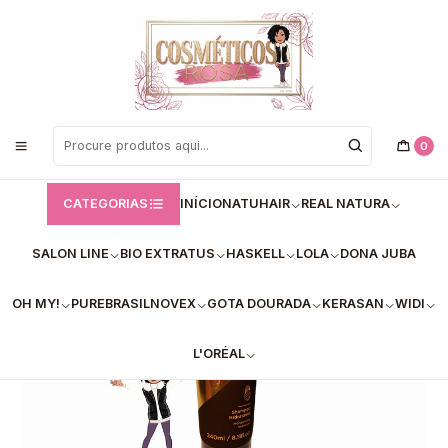
Bem vindos a Loja de Cosméticos Rosa!
Início
Lowell - Shampoo
Shampoo Protect Care – 240ml
0
CATEGORIAS
INÍCIO
NATUHAIR
REAL NATURA
SALON LINE
BIO EXTRATUS
HASKELL
LOLA
DONA JUBA
OH MY!
PUREBRASIL
NOVEX
GOTA DOURADA
KERASAN
WIDI
L'ORÉAL