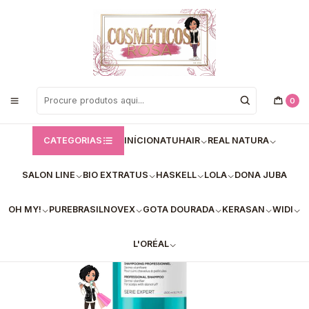
Bem vindos a Loja de Cosméticos Rosa!
Início
L'Oréal
✅Champô Scalp Advanced L'Oréal profissional 1500ml
0
CATEGORIAS
INÍCIO
NATUHAIR
REAL NATURA
SALON LINE
BIO EXTRATUS
HASKELL
LOLA
DONA JUBA
OH MY!
PUREBRASIL
NOVEX
GOTA DOURADA
KERASAN
WIDI
L'ORÉAL