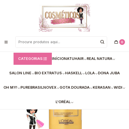
Bem vindos a Loja de Cosméticos Rosa!
Início
L'Oréal
✅Champô Solar sublime L'Oréal Professional 300ml
0
CATEGORIAS
INÍCIO
NATUHAIR
REAL NATURA
SALON LINE
BIO EXTRATUS
HASKELL
LOLA
DONA JUBA
OH MY!
PUREBRASIL
NOVEX
GOTA DOURADA
KERASAN
WIDI
L'ORÉAL