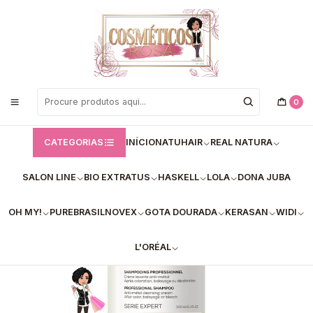
Bem vindos a Loja de Cosméticos Rosa!
Início
L'Oréal
✅Champô Detox L'Oréal Profissional 300ml
0
CATEGORIAS
INÍCIO
NATUHAIR
REAL NATURA
SALON LINE
BIO EXTRATUS
HASKELL
LOLA
DONA JUBA
OH MY!
PUREBRASIL
NOVEX
GOTA DOURADA
KERASAN
WIDI
L'ORÉAL