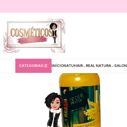
Início
Real Natura
Champô
💚Real Natura:Shampoo Colágeno Vegeta
CATEGORIAS
INÍCIO
NATUHAIR
REAL NATURA
SALON