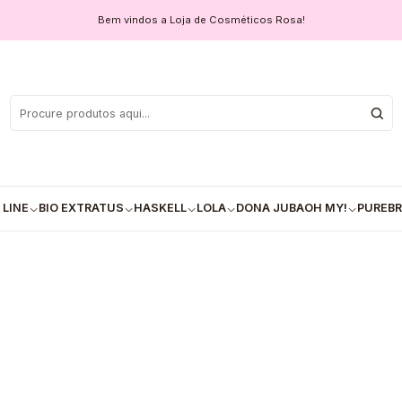
l de Acácia e Açúcar de Cana - 500ml
Bem vindos a Loja de Cosméticos Rosa!
💚Real Natura
Acácia e
COM
Quantidade
 LINE
BIO EXTRATUS
HASKELL
LOLA
DONA JUBA
OH MY!
PUREBR