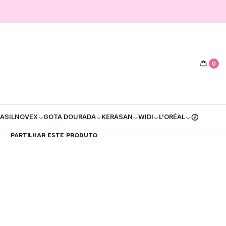
|
:Shampoo Colágeno Vegetal de
 Açúcar de Cana - 500ml
0
PRAR AGORA
ADICIONAR AO CARRINHO
Mostrar stock das localizações
ASIL
NOVEX
GOTA DOURADA
KERASAN
WIDI
L'ORÉAL
PARTILHAR ESTE PRODUTO